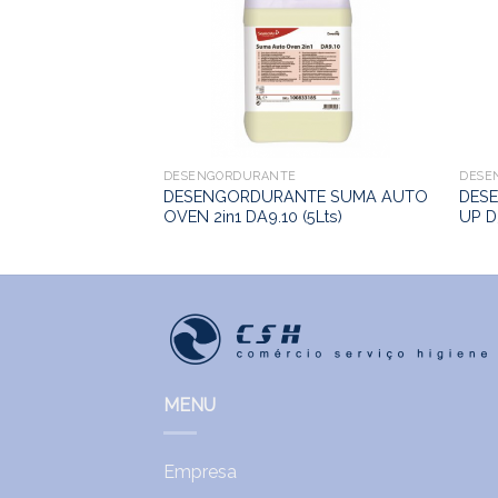
E
TE SUMA GRILL
DESENGORDURANTE
DESE
DESENGORDURANTE SUMA AUTO
DES
OVEN 2in1 DA9.10 (5Lts)
UP D
MENU
Empresa