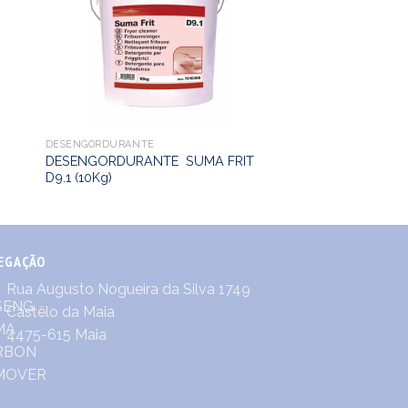
DESENGORDURANTE
DESENGORDURANTE SUMA FRIT
D9.1 (10Kg)
EGAÇÃO
Rua Augusto Nogueira da Silva 1749
Castêlo da Maia
4475-615 Maia