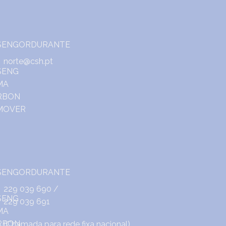
norte@csh.pt
229 039 690
/
229 039 691
(Chamada para rede fixa nacional)