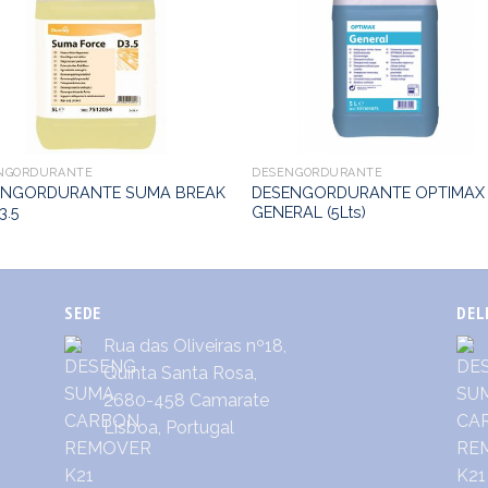
NGORDURANTE
DESENGORDURANTE
ENGORDURANTE SUMA BREAK
DESENGORDURANTE OPTIMAX
3.5
GENERAL (5Lts)
SEDE
DEL
Rua das Oliveiras nº18,
Quinta Santa Rosa,
2680-458 Camarate
Lisboa, Portugal