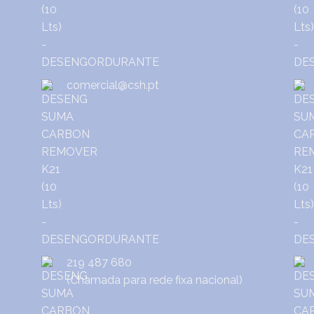
comercial@csh.pt
219 487 680
(Chamada para rede fixa nacional)