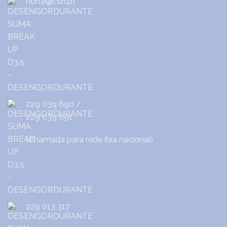
norte@csh.pt
229 039 690
/
229 039 691
(Chamada para rede fixa nacional)
229 013 317