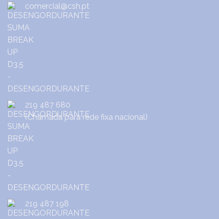
comercial@csh.pt
219 487 680
(Chamada para rede fixa nacional)
219 487 198