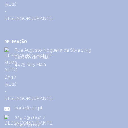
DELEGAÇÃO
Rua Augusto Nogueira da Silva 1749
Castêlo da Maia
4475-615 Maia
norte@csh.pt
229 039 690
/
229 039 691