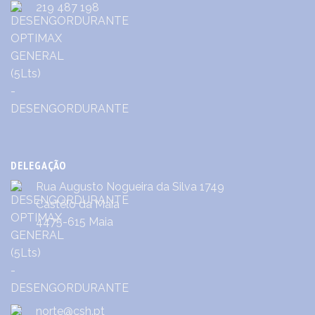
219 487 198
DELEGAÇÃO
Rua Augusto Nogueira da Silva 1749
Castêlo da Maia
4475-615 Maia
norte@csh.pt