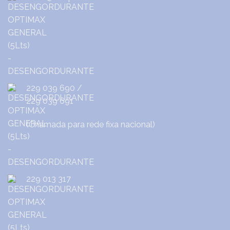
229 039 690
/
229 039 691
(Chamada para rede fixa nacional)
229 013 317