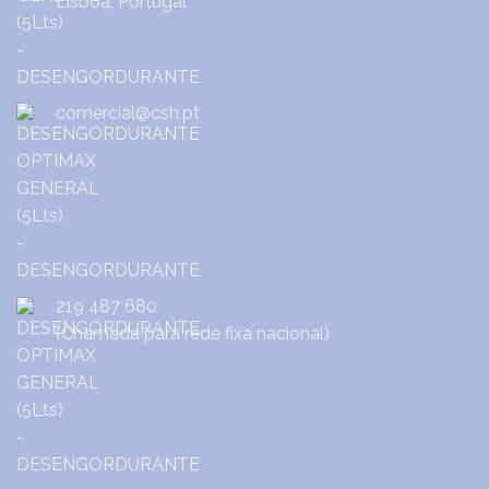
Lisboa, Portugal
comercial@csh.pt
219 487 680
(Chamada para rede fixa nacional)