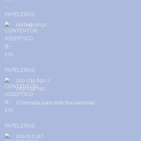
norte@csh.pt
229 039 690
/
229 039 691
(Chamada para rede fixa nacional)
229 013 317