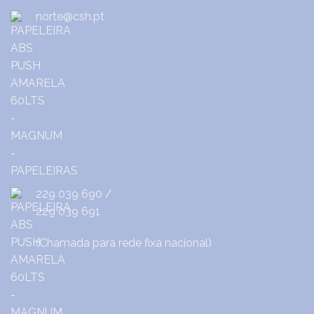
norte@csh.pt
229 039 690
/
229 039 691
(Chamada para rede fixa nacional)