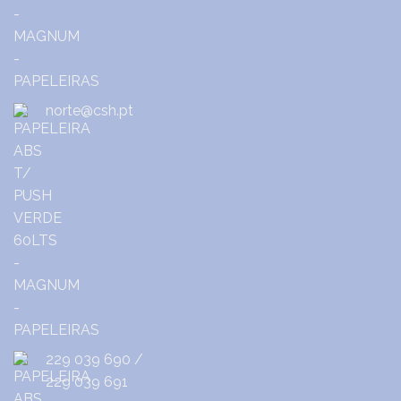
norte@csh.pt
229 039 690
/
229 039 691