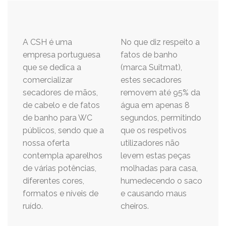
A CSH é uma
No que diz respeito a
empresa portuguesa
fatos de banho
que se dedica a
(marca Suitmat),
comercializar
estes secadores
secadores de mãos,
removem até 95% da
de cabelo e de fatos
água em apenas 8
de banho para WC
segundos, permitindo
públicos, sendo que a
que os respetivos
nossa oferta
utilizadores não
contempla aparelhos
levem estas peças
de várias potências,
molhadas para casa,
diferentes cores,
humedecendo o saco
formatos e níveis de
e causando maus
ruído.
cheiros.