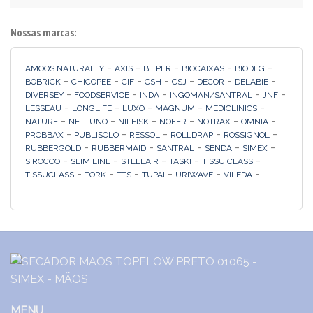
Nossas marcas:
-
-
-
-
-
AMOOS NATURALLY
AXIS
BILPER
BIOCAIXAS
BIODEG
-
-
-
-
-
-
-
BOBRICK
CHICOPEE
CIF
CSH
CSJ
DECOR
DELABIE
-
-
-
-
-
DIVERSEY
FOODSERVICE
INDA
INGOMAN/SANTRAL
JNF
-
-
-
-
-
LESSEAU
LONGLIFE
LUXO
MAGNUM
MEDICLINICS
-
-
-
-
-
-
NATURE
NETTUNO
NILFISK
NOFER
NOTRAX
OMNIA
-
-
-
-
-
PROBBAX
PUBLISOLO
RESSOL
ROLLDRAP
ROSSIGNOL
-
-
-
-
-
RUBBERGOLD
RUBBERMAID
SANTRAL
SENDA
SIMEX
-
-
-
-
-
SIROCCO
SLIM LINE
STELLAIR
TASKI
TISSU CLASS
-
-
-
-
-
-
TISSUCLASS
TORK
TTS
TUPAI
URIWAVE
VILEDA
MENU