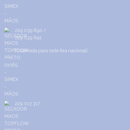
229 039 690
/
229 039 691
(Chamada para rede fixa nacional)
229 013 317