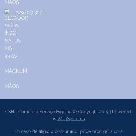
229 013 317
CSH - Comércio Serviço Higiene © Copyright 2019 | Powered
by
WebSystems
Em caso de litígio o consumidor pode recorrer a uma