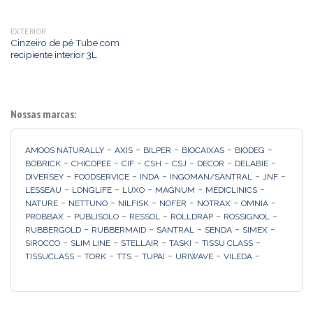
EXTERIOR
Cinzeiro de pé Tube com
recipiente interior 3L
Nossas marcas:
-
-
-
-
-
AMOOS NATURALLY
AXIS
BILPER
BIOCAIXAS
BIODEG
-
-
-
-
-
-
-
BOBRICK
CHICOPEE
CIF
CSH
CSJ
DECOR
DELABIE
-
-
-
-
-
DIVERSEY
FOODSERVICE
INDA
INGOMAN/SANTRAL
JNF
-
-
-
-
-
LESSEAU
LONGLIFE
LUXO
MAGNUM
MEDICLINICS
-
-
-
-
-
-
NATURE
NETTUNO
NILFISK
NOFER
NOTRAX
OMNIA
-
-
-
-
-
PROBBAX
PUBLISOLO
RESSOL
ROLLDRAP
ROSSIGNOL
-
-
-
-
-
RUBBERGOLD
RUBBERMAID
SANTRAL
SENDA
SIMEX
-
-
-
-
-
SIROCCO
SLIM LINE
STELLAIR
TASKI
TISSU CLASS
-
-
-
-
-
-
TISSUCLASS
TORK
TTS
TUPAI
URIWAVE
VILEDA