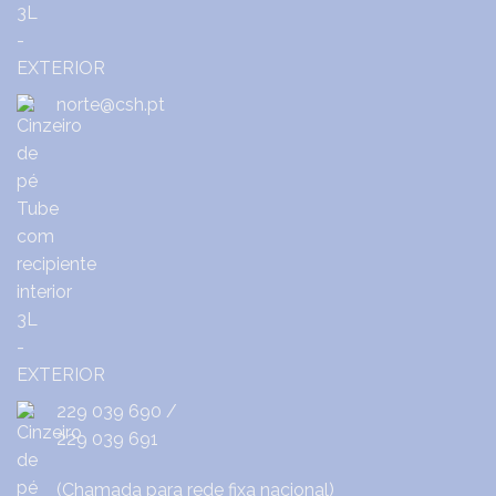
norte@csh.pt
229 039 690
/
229 039 691
(Chamada para rede fixa nacional)