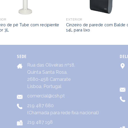
RIOR
EXTERIOR
eiro de pé Tube com recipiente
Cinzeiro de parede com Balde 
ior 3L
14L para lixo
SEDE
DEL
Rua das Oliveiras nº18,
Quinta Santa Rosa,
2680-458 Camarate
Lisboa, Portugal
comercial@csh.pt
219 487 680
(Chamada para rede fixa nacional)
219 487 198