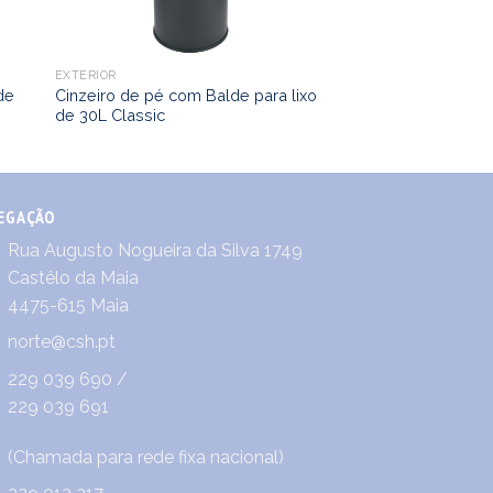
EXTERIOR
de
Cinzeiro de pé com Balde para lixo
de 30L Classic
EGAÇÃO
Rua Augusto Nogueira da Silva 1749
Castêlo da Maia
4475-615 Maia
norte@csh.pt
229 039 690
/
229 039 691
(Chamada para rede fixa nacional)