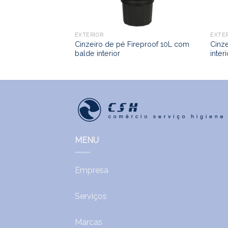
EXTERIOR
EXTE
Cinzeiro de pé Fireproof 10L com
Cinz
balde interior
inter
MENU
Empresa
Serviços
Marcas