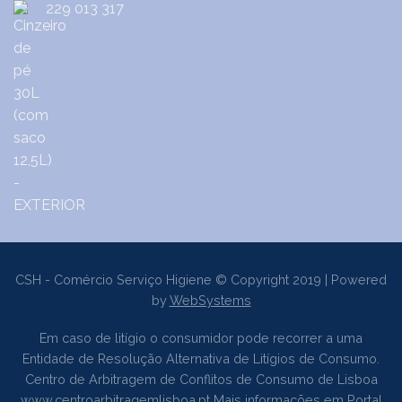
229 013 317
CSH - Comércio Serviço Higiene © Copyright 2019 | Powered
by
WebSystems
Em caso de litígio o consumidor pode recorrer a uma
Entidade de Resolução Alternativa de Litígios de Consumo.
Centro de Arbitragem de Conflitos de Consumo de Lisboa
www.centroarbitragemlisboa.pt
Mais informações em Portal