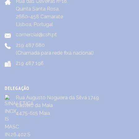
Rua das Oliveiras nº18,
Quinta Santa Rosa,
2680-458 Camarate
Lisboa, Portugal
comercial@csh.pt
219 487 680
(Chamada para rede fixa nacional)
219 487 198
DELEGAÇÃO
Rua Augusto Nogueira da Silva 1749
Castêlo da Maia
4475-615 Maia