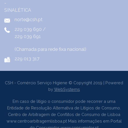
norte@csh.pt
229 039 690
/
229 039 691
(Chamada para rede fixa nacional)
229 013 317
CSH - Comércio Serviço Higiene © Copyright 2019 | Powered
by
WebSystems
Em caso de litígio o consumidor pode recorrer a uma
Entidade de Resolução Alternativa de Litígios de Consumo.
Centro de Arbitragem de Conflitos de Consumo de Lisboa
www.centroarbitragemlisboa.pt
Mais informações em Portal
do Consumidor
www.consumidor.pt