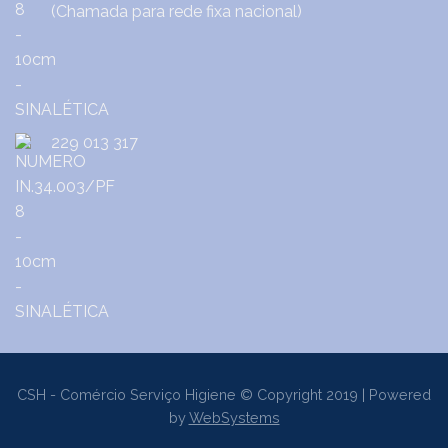
(Chamada para rede fixa nacional)
229 013 317
CSH - Comércio Serviço Higiene © Copyright 2019 | Powered
by
WebSystems