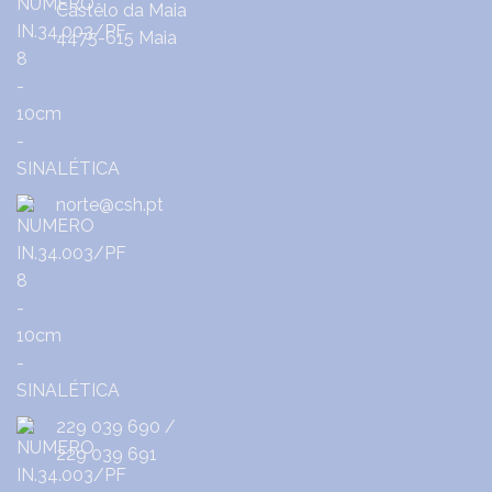
Castêlo da Maia
4475-615 Maia
norte@csh.pt
229 039 690
/
229 039 691