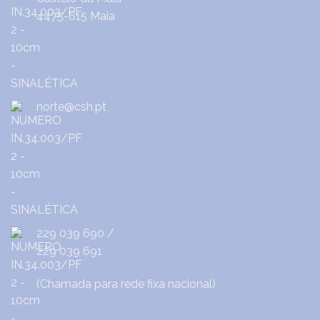
4475-615 Maia
norte@csh.pt
229 039 690
/
229 039 691
(Chamada para rede fixa nacional)