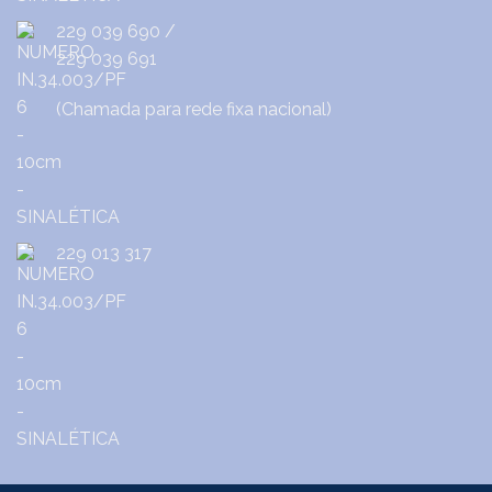
229 039 690
/
229 039 691
(Chamada para rede fixa nacional)
229 013 317