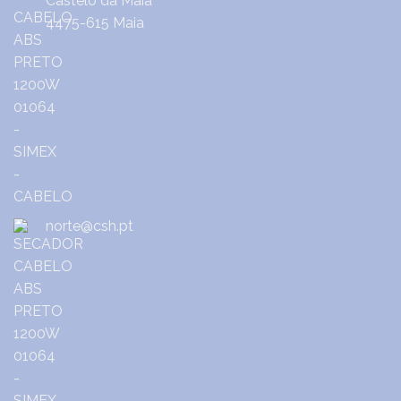
Castêlo da Maia
4475-615 Maia
norte@csh.pt