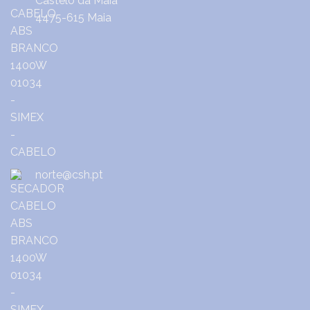
Castêlo da Maia
4475-615 Maia
norte@csh.pt