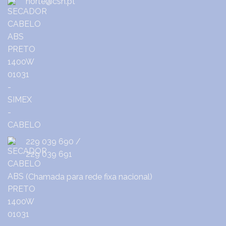
norte@csh.pt
229 039 690
/
229 039 691
(Chamada para rede fixa nacional)