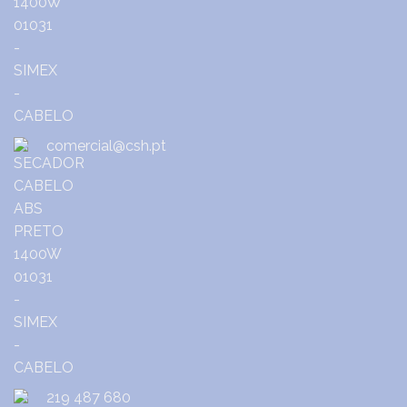
comercial@csh.pt
219 487 680