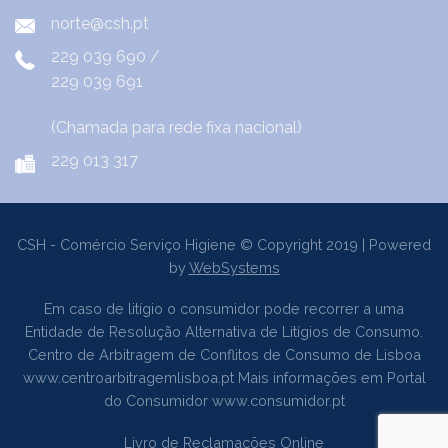
norte@csh.pt
229 039 690
/
229 039 691
(Chamada para rede fixa nacional)
229 013 317
CSH - Comércio Serviço Higiene © Copyright 2019 | Powered
by
WebSystems
Em caso de litígio o consumidor pode recorrer a uma
Entidade de Resolução Alternativa de Litígios de Consumo.
Centro de Arbitragem de Conflitos de Consumo de Lisboa
www.centroarbitragemlisboa.pt
Mais informações em Portal
do Consumidor
www.consumidor.pt
Livro de Reclamações Online