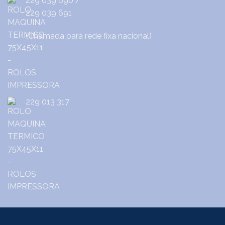
229 039 690
/
229 039 691
(Chamada para rede fixa nacional)
229 013 317