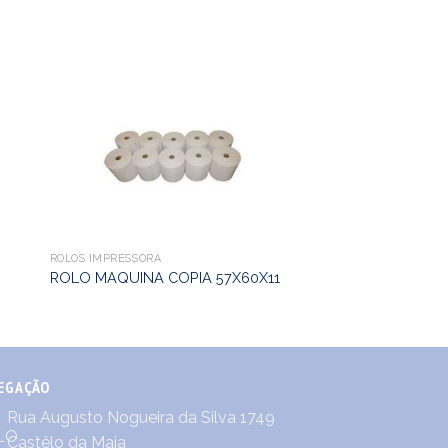
ROLOS IMPRESSORA
ROLO MAQUINA COPIA 57X60X11
EGAÇÃO
Rua Augusto Nogueira da Silva 1749
Castêlo da Maia