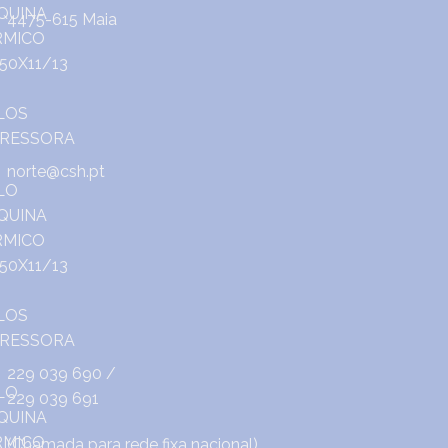
4475-615 Maia
norte@csh.pt
229 039 690
/
229 039 691
(Chamada para rede fixa nacional)