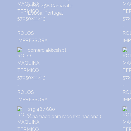
2680-458 Camarate
Lisboa, Portugal
comercial@csh.pt
219 487 680
(Chamada para rede fixa nacional)