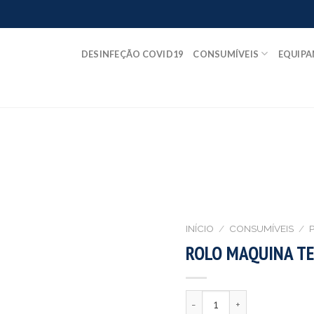
DESINFEÇÃO COVID19
CONSUMÍVEIS
EQUIP
INÍCIO
/
CONSUMÍVEIS
/
P
ROLO MAQUINA T
Quantidade