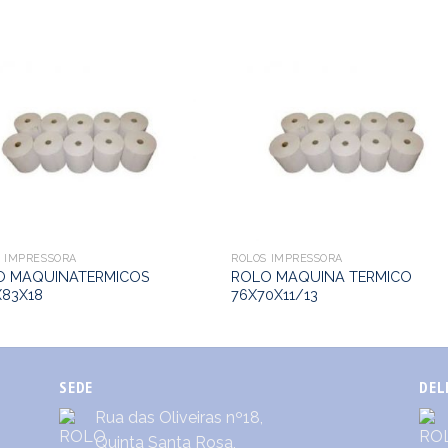
 IMPRESSORA
ROLOS IMPRESSORA
O MAQUINATERMICOS
ROLO MAQUINA TERMICO
X83X18
76X70X11/13
SEDE
DEL
Rua das Oliveiras nº18,
Quinta Santa Rosa,