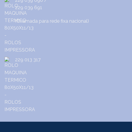
229 039 690
/
229 039 691
(Chamada para rede fixa nacional)
229 013 317