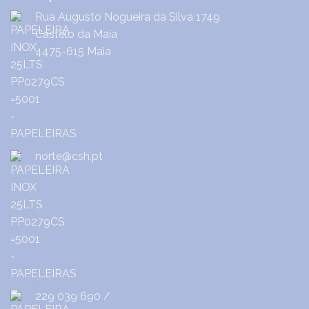
Rua Augusto Nogueira da Silva 1749
Castêlo da Maia
4475-615 Maia
norte@csh.pt
229 039 690
/