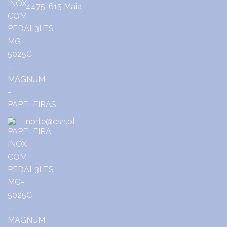
4475-615 Maia
norte@csh.pt