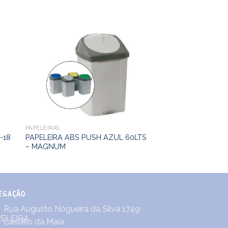
PAPELEIRAS
-18
PAPELEIRA ABS PUSH AZUL 60LTS
– MAGNUM
EGAÇÃO
Rua Augusto Nogueira da Silva 1749
Castêlo da Maia