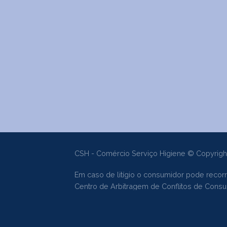
CSH - Comércio Serviço Higiene © Copyrigh
Em caso de litígio o consumidor pode recorr
Centro de Arbitragem de Conflitos de Con
Livro de Reclamações Online