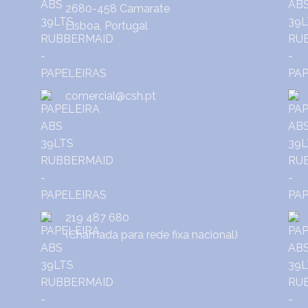
2680-458 Camarate
Lisboa, Portugal
comercial@csh.pt
219 487 680
(Chamada para rede fixa nacional)