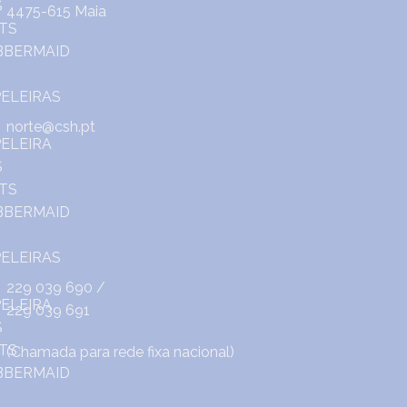
4475-615 Maia
norte@csh.pt
229 039 690
/
229 039 691
(Chamada para rede fixa nacional)