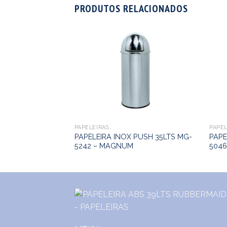
PRODUTOS RELACIONADOS
PEDAL 12LTS MG-
M
PAPELEIRAS
PAPEL
PAPELEIRA INOX PUSH 35LTS MG-
PAPE
5242 – MAGNUM
504