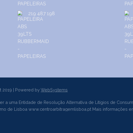
219 487 198
t 2019 | Powered by
WebSystems
er a uma Entidade de Resolução Alternativa de Litígios de Consum
sumo de Lisboa
www.centroarbitragemlisboa.pt
Mais informações e