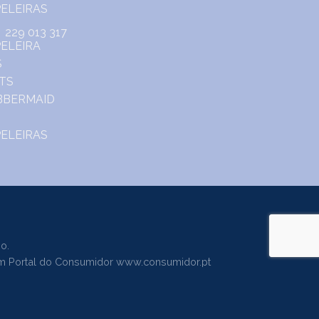
229 013 317
o.
m Portal do Consumidor
www.consumidor.pt