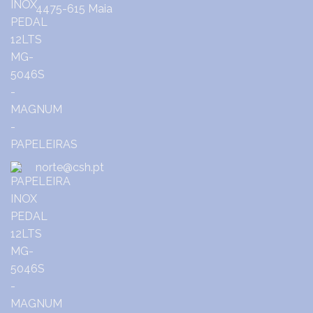
4475-615 Maia
norte@csh.pt