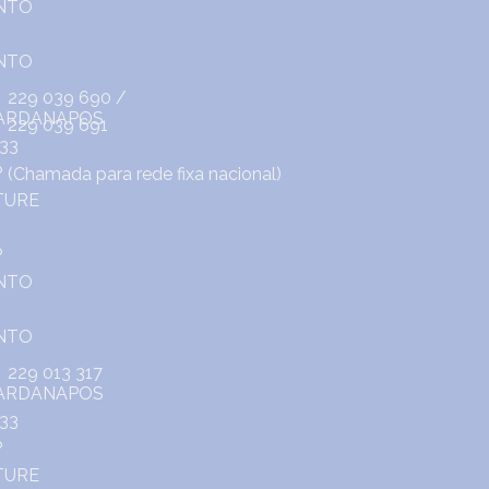
229 039 690
/
229 039 691
(Chamada para rede fixa nacional)
229 013 317