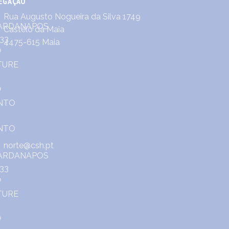
EGAÇÃO
Rua Augusto Nogueira da Silva 1749
Castêlo da Maia
4475-615 Maia
norte@csh.pt