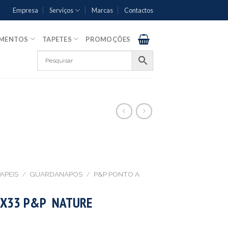
Empresa
Serviços
Marcas
Contactos
AMENTOS
TAPETES
PROMOÇÕES
APEIS
/
GUARDANAPOS
/
P&P PONTO A
X33 P&P NATURE