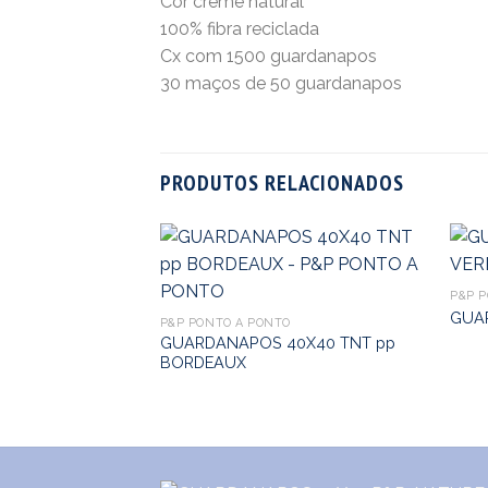
Cor creme natural
100% fibra reciclada
Cx com 1500 guardanapos
30 maços de 50 guardanapos
PRODUTOS RELACIONADOS
P&P 
GUA
O
P&P PONTO A PONTO
0X40 TNT pp
GUARDANAPOS 40X40 TNT pp
BORDEAUX