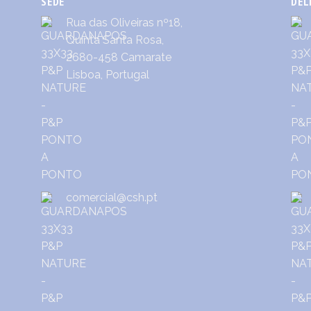
SEDE
DEL
Rua das Oliveiras nº18,
Quinta Santa Rosa,
2680-458 Camarate
Lisboa, Portugal
comercial@csh.pt