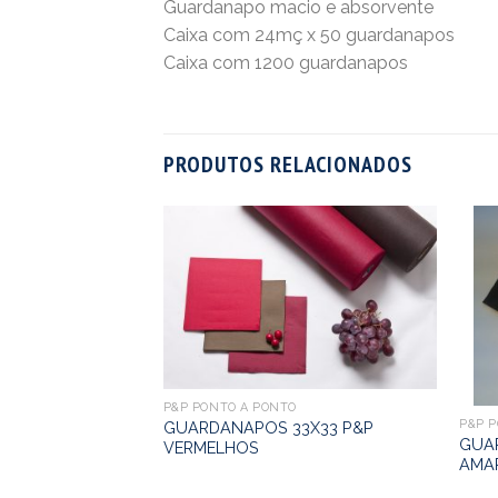
Guardanapo macio e absorvente
Caixa com 24mç x 50 guardanapos
Caixa com 1200 guardanapos
PRODUTOS RELACIONADOS
TAL
0X40 P&P NATAL
P&P PONTO A PONTO
P&P 
GUARDANAPOS 33X33 P&P
GUA
VERMELHOS
AMA