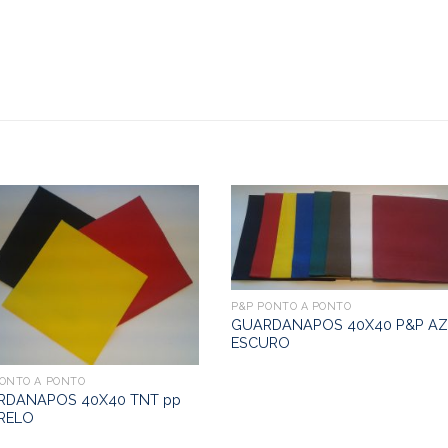
P&P PONTO A PONTO
GUARDANAPOS 40X40 P&P A
ESCURO
PONTO A PONTO
RDANAPOS 40X40 TNT pp
RELO