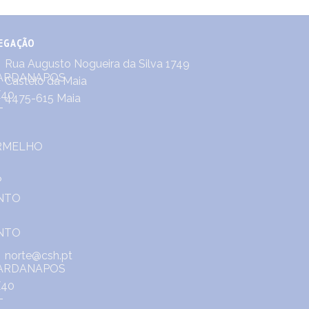
EGAÇÃO
Rua Augusto Nogueira da Silva 1749
Castêlo da Maia
4475-615 Maia
norte@csh.pt