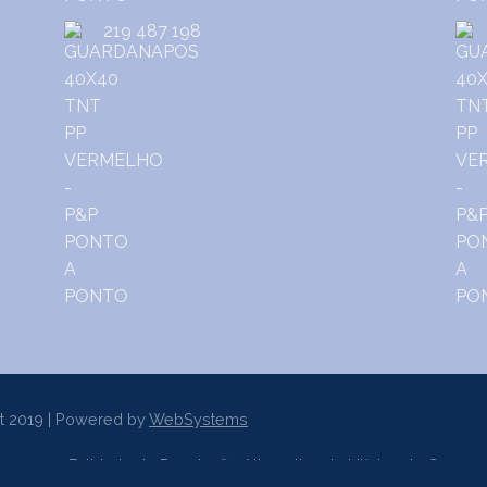
219 487 198
t 2019 | Powered by
WebSystems
er a uma Entidade de Resolução Alternativa de Litígios de Consum