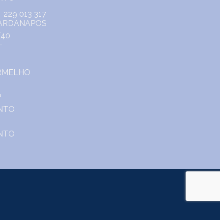
229 013 317
o.