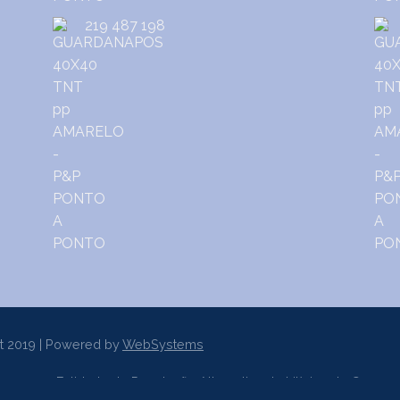
219 487 198
t 2019 | Powered by
WebSystems
er a uma Entidade de Resolução Alternativa de Litígios de Consum