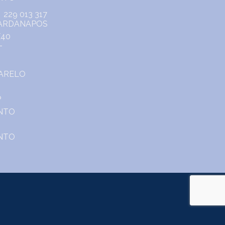
229 013 317
o.