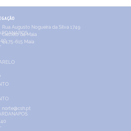
EGAÇÃO
Rua Augusto Nogueira da Silva 1749
Castêlo da Maia
4475-615 Maia
norte@csh.pt