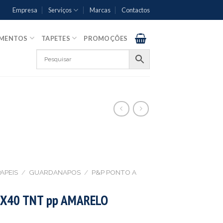
Empresa
Serviços
Marcas
Contactos
AMENTOS
TAPETES
PROMOÇÕES
APEIS
/
GUARDANAPOS
/
P&P PONTO A
X40 TNT pp AMARELO