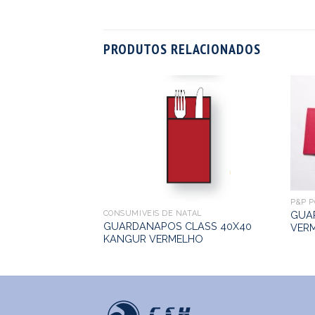
PRODUTOS RELACIONADOS
O
0X40 TNT PP
P&P 
CONSUMÍVEIS DE NATAL
GUA
GUARDANAPOS CLASS 40X40
VER
KANGUR VERMELHO