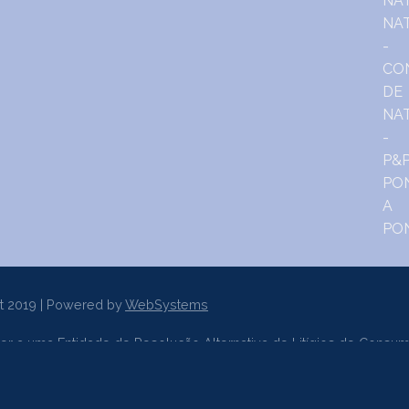
t 2019 | Powered by
WebSystems
er a uma Entidade de Resolução Alternativa de Litígios de Consum
sumo de Lisboa
www.centroarbitragemlisboa.pt
Mais informações e