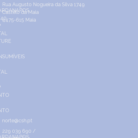
Rua Augusto Nogueira da Silva 1749
Castêlo da Maia
4475-615 Maia
norte@csh.pt
229 039 690
/