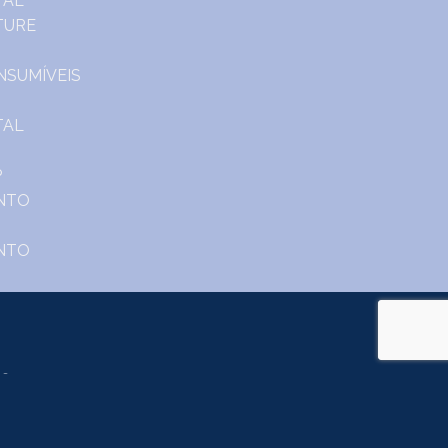
o.
m Portal do Consumidor
www.consumidor.pt