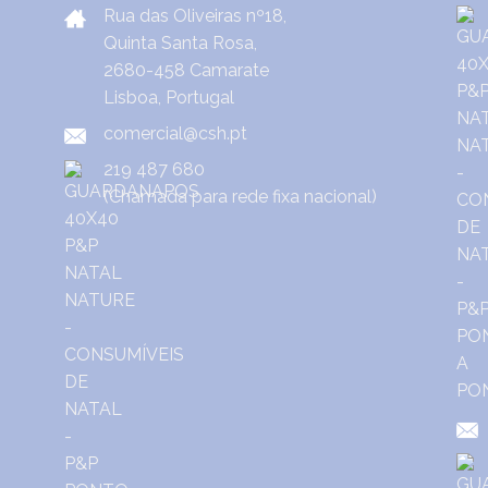
Rua das Oliveiras nº18,
Quinta Santa Rosa,
2680-458 Camarate
Lisboa, Portugal
comercial@csh.pt
219 487 680
(Chamada para rede fixa nacional)