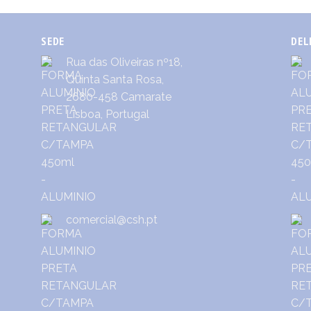
SEDE
DEL
Rua das Oliveiras nº18,
Quinta Santa Rosa,
2680-458 Camarate
Lisboa, Portugal
comercial@csh.pt