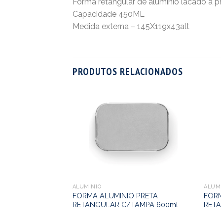
Forma retangular de aluminio lacado a p
Capacidade 450ML
Medida externa – 145X119x43alt
PRODUTOS RELACIONADOS
O RETANGULAR
R
ALUMINIO
ALUM
FORMA ALUMINIO PRETA
FORM
RETANGULAR C/TAMPA 600ml
RET