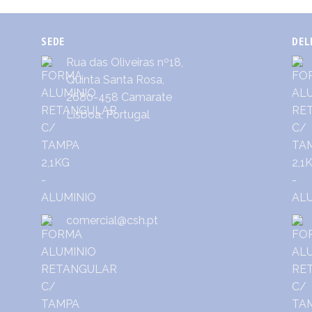
SEDE
DEL
Rua das Oliveiras nº18,
Quinta Santa Rosa,
2680-458 Camarate
Lisboa, Portugal
comercial@csh.pt