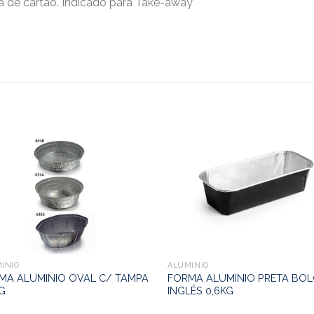
 de cartão. Indicado para Take-away
INIO
ALUMINIO
MA ALUMINIO OVAL C/ TAMPA
FORMA ALUMINIO PRETA BO
KG
INGLÊS 0,6KG