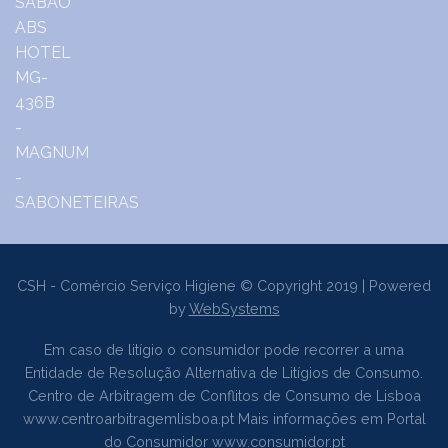
CSH - Comércio Serviço Higiene © Copyright 2019 | Powered
by
WebSystems
Em caso de litígio o consumidor pode recorrer a uma
Entidade de Resolução Alternativa de Litígios de Consumo.
Centro de Arbitragem de Conflitos de Consumo de Lisboa
www.centroarbitragemlisboa.pt
Mais informações em Portal
do Consumidor
www.consumidor.pt