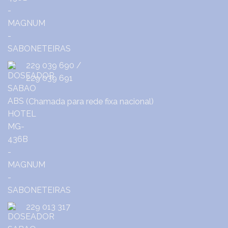
229 039 690
/
229 039 691
(Chamada para rede fixa nacional)
229 013 317