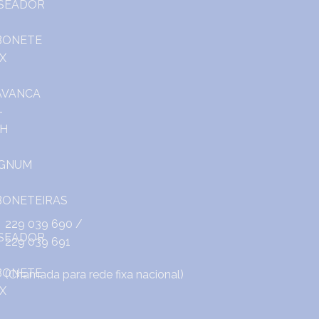
229 039 690
/
229 039 691
(Chamada para rede fixa nacional)