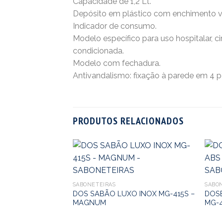
Capacidade de 1,2 Lt.
Depósito em plástico com enchimento ve
Indicador de consumo.
Modelo específico para uso hospitalar, c
condicionada.
Modelo com fechadura.
Antivandalismo: fixação à parede em 4 p
PRODUTOS RELACIONADOS
SABONETEIRAS
SABO
ABONETE INOX
DOS SABÃO LUXO INOX MG-415S –
DOS
NUM
MAGNUM
MG-