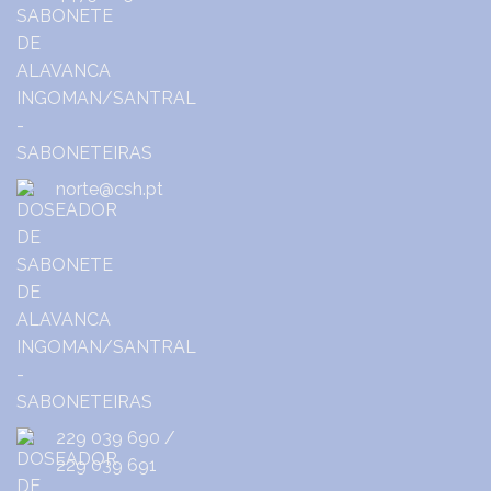
norte@csh.pt
229 039 690
/
229 039 691