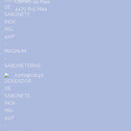
Castêlo da Maia
4475-615 Maia
norte@csh.pt