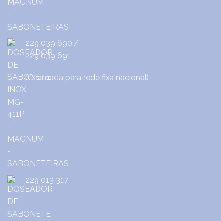
229 039 690
/
229 039 691
(Chamada para rede fixa nacional)
229 013 317