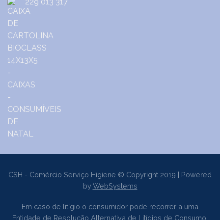
229 013 317
CSH - Comércio Serviço Higiene © Copyright 2019 | Powered
by
WebSystems
Em caso de litígio o consumidor pode recorrer a uma
Entidade de Resolução Alternativa de Litígios de Consumo.