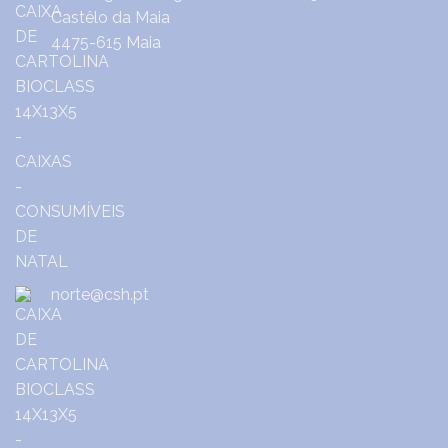
Castêlo da Maia
4475-615 Maia
norte@csh.pt