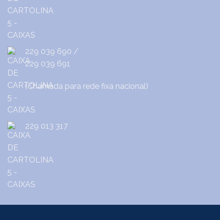
229 039 690
/
229 039 691
(Chamada para rede fixa nacional)
229 013 317