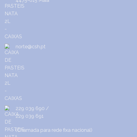
4475-615 Maia
norte@csh.pt
229 039 690
/
229 039 691
(Chamada para rede fixa nacional)