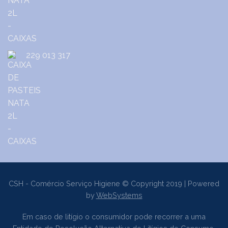
229 013 317
CSH - Comércio Serviço Higiene © Copyright 2019 | Powered
by
WebSystems
Em caso de litígio o consumidor pode recorrer a uma