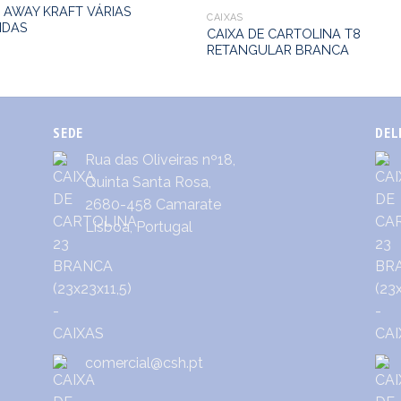
 AWAY KRAFT VÁRIAS
CAIXAS
IDAS
CAIXA DE CARTOLINA T8
RETANGULAR BRANCA
SEDE
DEL
Rua das Oliveiras nº18,
Quinta Santa Rosa,
2680-458 Camarate
Lisboa, Portugal
comercial@csh.pt