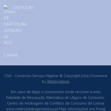
229 013 317
CSH - Comércio Serviço Higiene © Copyright 2019 | Powered
by
WebSystems
Em caso de litígio o consumidor pode recorrer a uma
Entidade de Resolução Alternativa de Litígios de Consumo.
Centro de Arbitragem de Conflitos de Consumo de Lisboa
www.centroarbitragemlisboa.pt
Mais informações em Portal