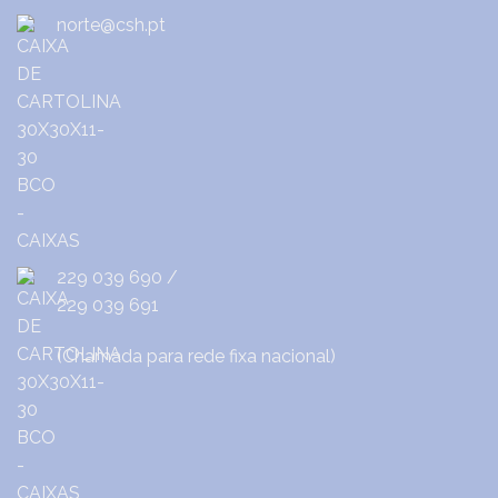
norte@csh.pt
229 039 690
/
229 039 691
(Chamada para rede fixa nacional)