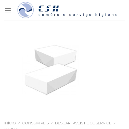
Skip
to
content
INÍCIO
/
CONSUMÍVEIS
/
DESCARTÁVEIS FOODSERVICE
/