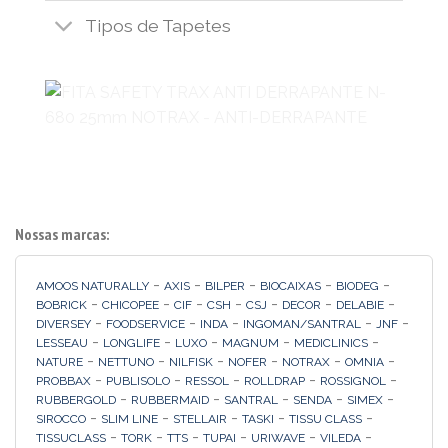
Tipos de Tapetes
Nossas marcas:
-
-
-
-
-
AMOOS NATURALLY
AXIS
BILPER
BIOCAIXAS
BIODEG
-
-
-
-
-
-
-
BOBRICK
CHICOPEE
CIF
CSH
CSJ
DECOR
DELABIE
-
-
-
-
-
DIVERSEY
FOODSERVICE
INDA
INGOMAN/SANTRAL
JNF
-
-
-
-
-
LESSEAU
LONGLIFE
LUXO
MAGNUM
MEDICLINICS
-
-
-
-
-
-
NATURE
NETTUNO
NILFISK
NOFER
NOTRAX
OMNIA
-
-
-
-
-
PROBBAX
PUBLISOLO
RESSOL
ROLLDRAP
ROSSIGNOL
-
-
-
-
-
RUBBERGOLD
RUBBERMAID
SANTRAL
SENDA
SIMEX
-
-
-
-
-
SIROCCO
SLIM LINE
STELLAIR
TASKI
TISSU CLASS
-
-
-
-
-
-
TISSUCLASS
TORK
TTS
TUPAI
URIWAVE
VILEDA