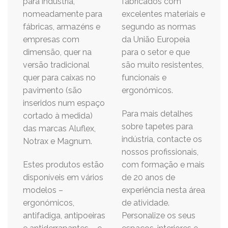
para indústria,
fabricados com
nomeadamente para
excelentes materiais e
fábricas, armazéns e
segundo as normas
empresas com
da União Europeia
dimensão, quer na
para o setor e que
versão tradicional
são muito resistentes,
quer para caixas no
funcionais e
pavimento (são
ergonómicos.
inseridos num espaço
Para mais detalhes
cortado à medida)
sobre tapetes para
das marcas Aluflex,
indústria, contacte os
Notrax e Magnum.
nossos profissionais,
Estes produtos estão
com formação e mais
disponíveis em vários
de 20 anos de
modelos –
experiência nesta área
ergonómicos,
de atividade.
antifadiga, antipoeiras
Personalize os seus