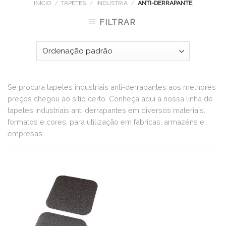
INÍCIO
/
TAPETES
/
INDUSTRIA
/
ANTI-DERRAPANTE
FILTRAR
Se procura tapetes industriais anti-derrapantes aos melhores
preços chegou ao sitio certo. Conheça aqui a nossa linha de
tapetes industriais anti derrapantes em diversos materiais,
formatos e cores, para utilização em fábricas, armazéns e
empresas