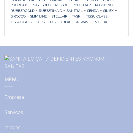
-
-
-
-
-
PROBBAX
PUBLISOLO
RESSOL
ROLLDRAP
ROSSIGNOL
-
-
-
-
-
RUBBERGOLD
RUBBERMAID
SANTRAL
SENDA
SIMEX
-
-
-
-
-
SIROCCO
SLIM LINE
STELLAIR
TASKI
TISSU CLASS
-
-
-
-
-
-
TISSUCLASS
TORK
TTS
TUPAI
URIWAVE
VILEDA
MENU
Empresa
Serviços
Marcas