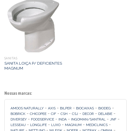
SANITAS
SANITA LOIÇA P/ DEFICIENTES
MAGNUM
Nossas marcas:
-
-
-
-
-
AMOOS NATURALLY
AXIS
BILPER
BIOCAIXAS
BIODEG
-
-
-
-
-
-
-
BOBRICK
CHICOPEE
CIF
CSH
CSJ
DECOR
DELABIE
-
-
-
-
-
DIVERSEY
FOODSERVICE
INDA
INGOMAN/SANTRAL
JNF
-
-
-
-
-
LESSEAU
LONGLIFE
LUXO
MAGNUM
MEDICLINICS
-
-
-
-
-
-
NATURE
NETTUNO
NILFISK
NOFER
NOTRAX
OMNIA