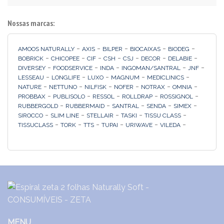
Nossas marcas:
-
-
-
-
-
AMOOS NATURALLY
AXIS
BILPER
BIOCAIXAS
BIODEG
-
-
-
-
-
-
-
BOBRICK
CHICOPEE
CIF
CSH
CSJ
DECOR
DELABIE
-
-
-
-
-
DIVERSEY
FOODSERVICE
INDA
INGOMAN/SANTRAL
JNF
-
-
-
-
-
LESSEAU
LONGLIFE
LUXO
MAGNUM
MEDICLINICS
-
-
-
-
-
-
NATURE
NETTUNO
NILFISK
NOFER
NOTRAX
OMNIA
-
-
-
-
-
PROBBAX
PUBLISOLO
RESSOL
ROLLDRAP
ROSSIGNOL
-
-
-
-
-
RUBBERGOLD
RUBBERMAID
SANTRAL
SENDA
SIMEX
-
-
-
-
-
SIROCCO
SLIM LINE
STELLAIR
TASKI
TISSU CLASS
-
-
-
-
-
-
TISSUCLASS
TORK
TTS
TUPAI
URIWAVE
VILEDA
MENU