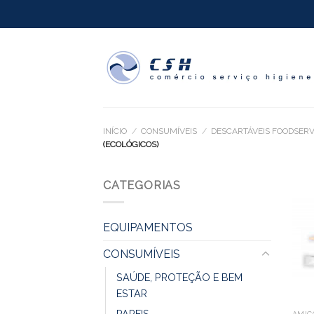
Skip
to
content
INÍCIO
/
CONSUMÍVEIS
/
DESCARTÁVEIS FOODSERV
(ECOLÓGICOS)
CATEGORIAS
EQUIPAMENTOS
CONSUMÍVEIS
SAÚDE, PROTEÇÃO E BEM
ESTAR
PAPEIS