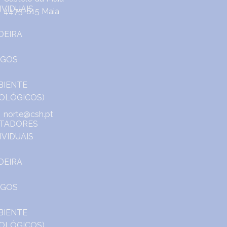
4475-615 Maia
norte@csh.pt