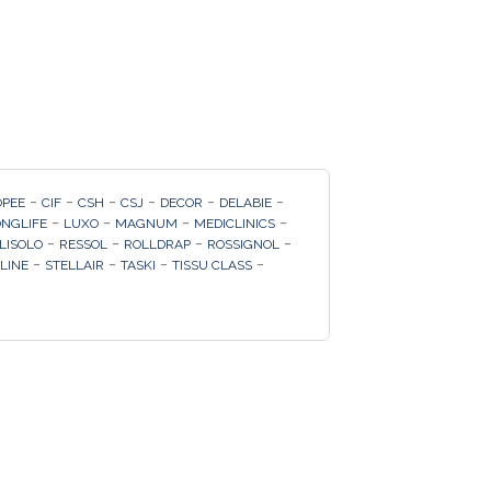
-
-
-
-
-
-
OPEE
CIF
CSH
CSJ
DECOR
DELABIE
-
-
-
-
ONGLIFE
LUXO
MAGNUM
MEDICLINICS
-
-
-
-
LISOLO
RESSOL
ROLLDRAP
ROSSIGNOL
-
-
-
-
 LINE
STELLAIR
TASKI
TISSU CLASS