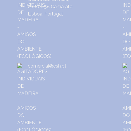
2680-458 Camarate
Lisboa, Portugal
comercial@csh.pt