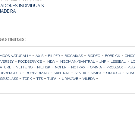
AMIGOS DO AMBIENTE (ECOLÓGICOS)
TADORES INDIVIDUAIS
MADEIRA
sas marcas:
-
-
-
-
-
-
MOOS NATURALLY
AXIS
BILPER
BIOCAIXAS
BIODEG
BOBRICK
CHIC
-
-
-
-
-
-
IVERSEY
FOODSERVICE
INDA
INGOMAN/SANTRAL
JNF
LESSEAU
L
-
-
-
-
-
-
-
ATURE
NETTUNO
NILFISK
NOFER
NOTRAX
OMNIA
PROBBAX
PUB
-
-
-
-
-
-
UBBERGOLD
RUBBERMAID
SANTRAL
SENDA
SIMEX
SIROCCO
SLIM
-
-
-
-
-
-
ISSUCLASS
TORK
TTS
TUPAI
URIWAVE
VILEDA