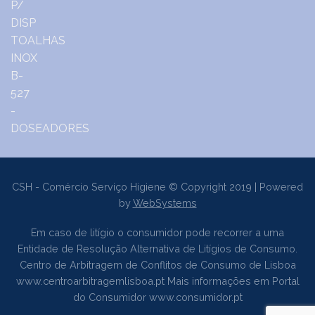
CSH - Comércio Serviço Higiene © Copyright 2019 | Powered
by
WebSystems
Em caso de litígio o consumidor pode recorrer a uma
Entidade de Resolução Alternativa de Litígios de Consumo.
Centro de Arbitragem de Conflitos de Consumo de Lisboa
www.centroarbitragemlisboa.pt
Mais informações em Portal
do Consumidor
www.consumidor.pt