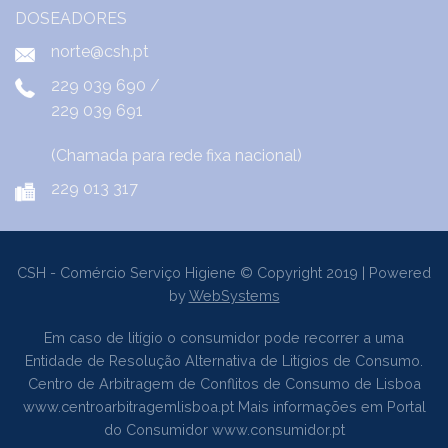
norte@csh.pt
229 039 690
/
229 039 691
(Chamada para rede fixa nacional)
229 013 317
CSH - Comércio Serviço Higiene © Copyright 2019 | Powered
by
WebSystems
Em caso de litígio o consumidor pode recorrer a uma
Entidade de Resolução Alternativa de Litígios de Consumo.
Centro de Arbitragem de Conflitos de Consumo de Lisboa
www.centroarbitragemlisboa.pt
Mais informações em Portal
do Consumidor
www.consumidor.pt