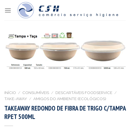
Skip
to
content
INÍCIO
/
CONSUMÍVEIS
/
DESCARTÁVEIS FOODSERVICE
/
TAKE-AWAY
/
AMIGOS DO AMBIENTE (ECOLÓGICOS)
TAKEAWAY REDONDO DE FIBRA DE TRIGO C/TAMPA
RPET 500ML