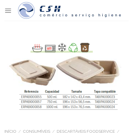
Skip
to
content
INÍCIO
/
CONSUMÍVEIS
/
DESCARTÁVEIS FOODSERVICE
/